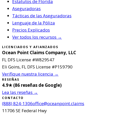
Estatutos de Florida
Aseguradoras
Tácticas de las Aseguradoras
Lenguaje de la Póliza
Precios Explicados
Ver todos los recursos →
LICENCIADOS Y AFIANZADOS
Ocean Point Claims Company, LLC
FL DFS License #
W829547
Eli Goins
, FL DFS License #
P159790
Verifique nuestra licencia →
RESEÑAS
4.9
★ (
86
reseñas de Google
)
Lea las reseñas →
CONTACTO
(888) 824-1306
office@oceanpoint.claims
11706 SE Federal Hwy