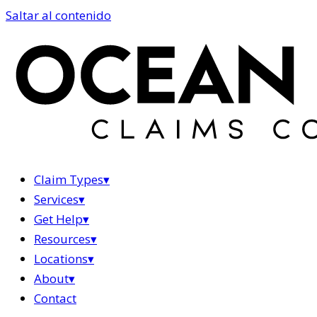
Saltar al contenido
Claim Types
▾
Services
▾
Get Help
▾
Resources
▾
Locations
▾
About
▾
Contact