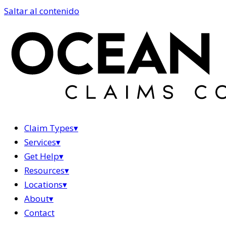
Saltar al contenido
Claim Types
▾
Services
▾
Get Help
▾
Resources
▾
Locations
▾
About
▾
Contact