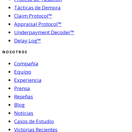
Tácticas de Demora
Claim Protocol™
Appraisal Protocol™
Underpayment Decoder™
Delay Log™
NOSOTROS
Compañía
Equipo
Experiencia
Prensa
Reseñas
Blog
Noticias
Casos de Estudio
Victorias Recientes