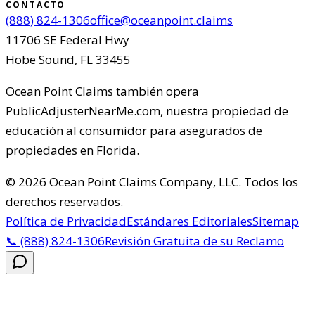
CONTACTO
(888) 824-1306
office@oceanpoint.claims
11706 SE Federal Hwy
Hobe Sound
,
FL
33455
Ocean Point Claims
también opera
PublicAdjusterNearMe.com, nuestra propiedad de
educación al consumidor para asegurados de
propiedades en Florida.
©
2026
Ocean Point Claims Company, LLC
.
Todos los
derechos reservados.
Política de Privacidad
Estándares Editoriales
Sitemap
📞
(888) 824-1306
Revisión Gratuita de su Reclamo