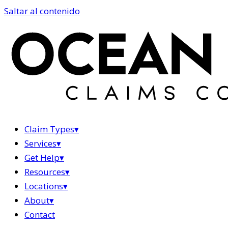
Saltar al contenido
Claim Types
▾
Services
▾
Get Help
▾
Resources
▾
Locations
▾
About
▾
Contact